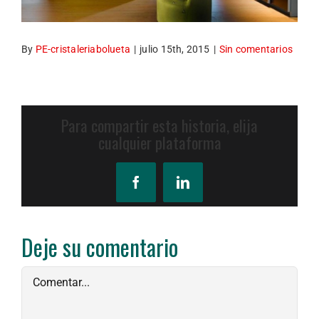
By
PE-cristaleriabolueta
|
julio 15th, 2015
|
Sin comentarios
Para compartir esta historia, elija
cualquier plataforma
Facebook
LinkedIn
Deje su comentario
Comment